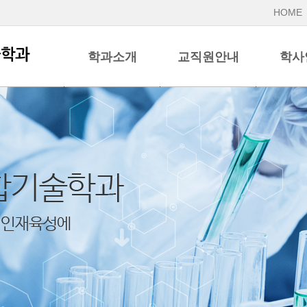
HOME
학과소개
교직원안내
학사
학과장 인사말
교수
전형일정
교육목표
조교
개설교과
학과연혁
교육과정
일학습병행
교과목소
홍보자료
학과위치도