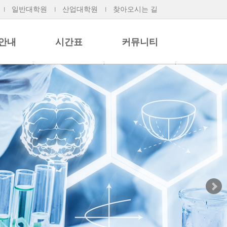
일반대학원
산업대학원
찾아오시는 길
안내
시간표
커뮤니티
시간표
공지사항
목
학습동아리 활동
공개자료실
개
학사묻고답하기
포토갤러리